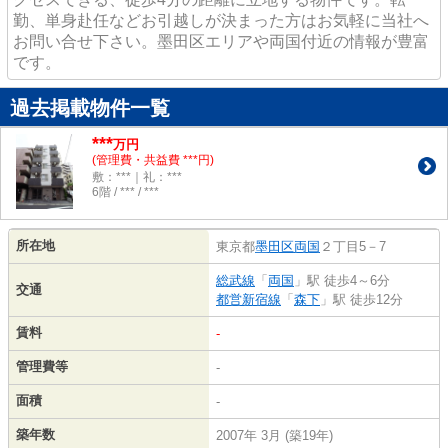
勤、単身赴任などお引越しが決まった方はお気軽に当社へ
お問い合せ下さい。墨田区エリアや両国付近の情報が豊富
です。
過去掲載物件一覧
***
万円
(管理費・共益費 ***円)
敷：***｜礼：***
6階 / *** / ***
所在地
東京都
墨田区
両国
２丁目5－7
総武線
「
両国
」駅 徒歩4～6分
交通
都営新宿線
「
森下
」駅 徒歩12分
賃料
-
管理費等
-
面積
-
築年数
2007年 3月 (築19年)