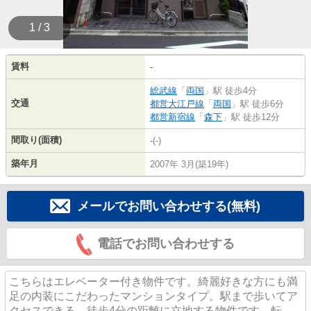
1 / 3
賃料
-
総武線
「
両国
」駅 徒歩4分
交通
都営大江戸線
「
両国
」駅 徒歩6分
都営新宿線
「
森下
」駅 徒歩12分
間取り(面積)
-(-)
築年月
2007年 3月(築19年)
メールでお問い合わせする(無料)
電話でお問い合わせする
こちらはエレベーター付き物件です。綺麗好きな方にも満
足の内装にこだわったマンションタイプ。駅まで歩いてア
クセスできる、徒歩4分の距離に立地する物件です。転