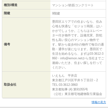
種別/構造
マンション/鉄筋コンクリート
階建
9階建
墨田区エリアでの住まいなら、住み
心地も快適な「セジョリ両国」はい
かがでしょうか。こちらはエレベー
ター付き物件です。設備充実、防犯
性も高い安心のマンション物件で
備考
す。駅から徒歩4分の物件で毎日の通
勤・通学が楽になります。墨田区で
生活を始めるなら、まずは03-3612-3
860・info@iemon.netから当社までご
連絡いただき、住まい探しを行って
ください。
いえもん 平井店
東京都江戸川区平井５丁目22－2
取扱会社
TEL:03-3612-3860
東京都知事 (4) 第91055号
（公社）東京都宅地建物取引業協会
情報の見方