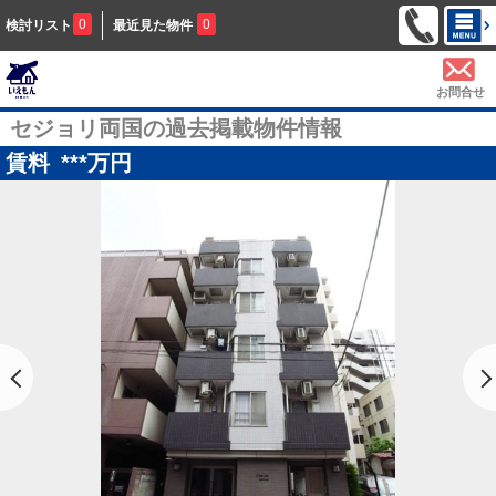
0
0
検討リスト
最近見た物件
お問合せ
セジョリ両国の過去掲載物件情報
賃料
***
万円