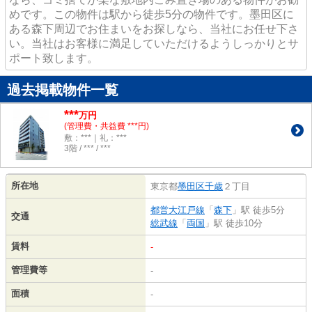
めです。この物件は駅から徒歩5分の物件です。墨田区に
ある森下周辺でお住まいをお探しなら、当社にお任せ下さ
い。当社はお客様に満足していただけるようしっかりとサ
ポート致します。
過去掲載物件一覧
***
万円
(管理費・共益費 ***円)
敷：***｜礼：***
3階 / *** / ***
所在地
東京都
墨田区
千歳
２丁目
都営大江戸線
「
森下
」駅 徒歩5分
交通
総武線
「
両国
」駅 徒歩10分
賃料
-
管理費等
-
面積
-