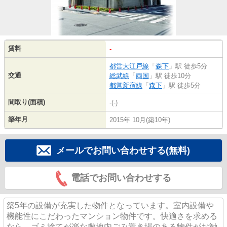
賃料
-
都営大江戸線
「
森下
」駅 徒歩5分
交通
総武線
「
両国
」駅 徒歩10分
都営新宿線
「
森下
」駅 徒歩5分
間取り(面積)
-(-)
築年月
2015年 10月(築10年)
メールでお問い合わせする(無料)
電話でお問い合わせする
築5年の設備が充実した物件となっています。室内設備や
機能性にこだわったマンション物件です。快適さを求める
なら、ゴミ捨てが楽な敷地内ごみ置き場のある物件がお勧