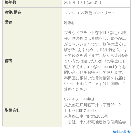
築年数
2015年 10月 (築10年)
種別/構造
マンション/鉄筋コンクリート
階建
8階建
プラウドフラット森下Ⅲの詳しい情
報。窓の外には素晴らしい景色が広
がるマンションです。物件の近くに
駅が2つあるため、用途や行き先によ
って経路を選べます。駅から徒歩5分
備考
というのは遊びたい盛りの学生にも
魅力的です。info@iemon.netからお
問い合わせをお待ちしております。
墨田区に根付いた賃貸情報をお届け
いたしますので、まずはお気軽にご
連絡ください。
いえもん 平井店
東京都江戸川区平井５丁目22－2
取扱会社
TEL:03-3612-3860
東京都知事 (4) 第91055号
（公社）東京都宅地建物取引業協会
情報の見方