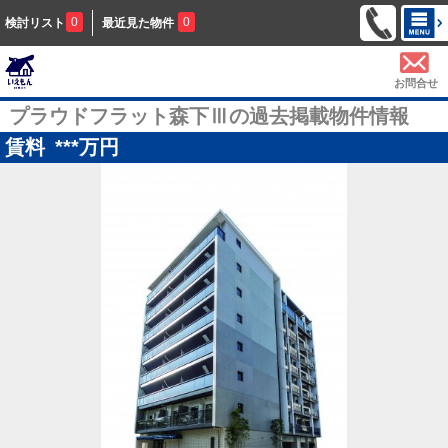
0
0
検討リスト
最近見た物件
お問合せ
プラウドフラット森下Ⅲの過去掲載物件情報
賃料
***
万円