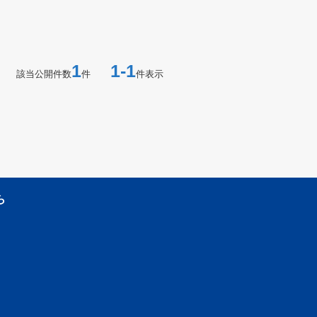
1
1-1
該当公開件数
件
件表示
ら