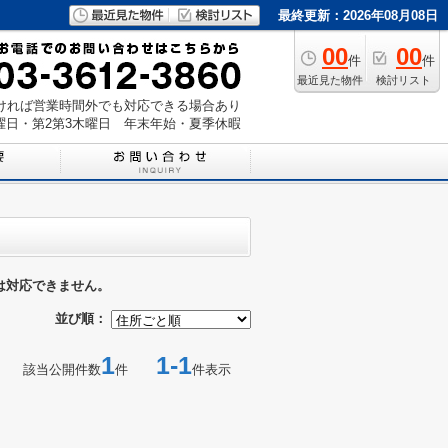
最終更新：2026年08月08日
00
00
件
件
最近見た物件
検討リスト
いただければ営業時間外でも対応できる場合あり
曜日・第2第3木曜日 年末年始・夏季休暇
は対応できません。
並び順：
1
1-1
該当公開件数
件
件表示