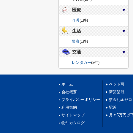
医療
介護
(1件)
生活
警察
(1件)
交通
レンタカー
(2件)
ホーム
ペット可
会社概要
新築築浅
プライバシーポリシー
敷金礼金ゼロ
利用規約
駅近
サイトマップ
月々5万円以
物件カタログ