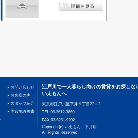
江戸川で一人暮らし向けの賃貸をお探しな
お問い合わせ
いえもんへ
お客様の声
スタッフ紹介
東京都江戸川区平井５丁目22－2
周辺施設検索
TEL:03-3612-3860
下
FAX:03-6231-9902
Copyright(c) いえもん 平井店
All Rights Reserved.