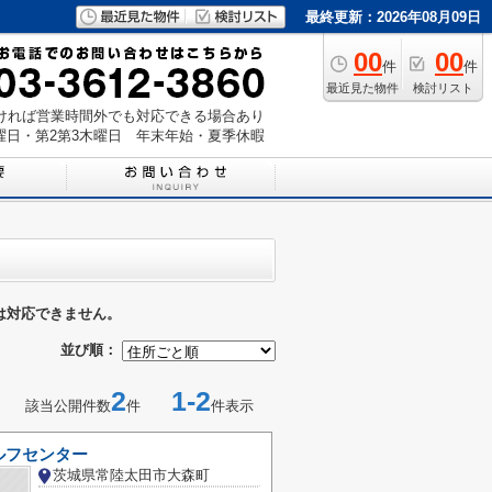
最終更新：2026年08月09日
00
00
件
件
最近見た物件
検討リスト
いただければ営業時間外でも対応できる場合あり
曜日・第2第3木曜日 年末年始・夏季休暇
は対応できません。
並び順：
2
1-2
該当公開件数
件
件表示
ルフセンター
茨城県常陸太田市大森町