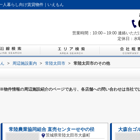
一人暮らし向け賃貸物件｜いえもん
営業時間：10:00～19:00 連絡
定休日：水
もん
>
周辺施設案内
>
常陸太田市
>
常陸太田市のその他
※物件情報の周辺施設紹介のページであり、各店舗への問い合わせは当社で
常陸農業協同組合 直売センターせやの径
大森台ゴ
茨城県常陸太田市大森町