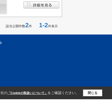
2
1-2
該当公開件数
件
件表示
ら
当社の
をご確認ください。
閉じる
「Cookieの取扱いについて」