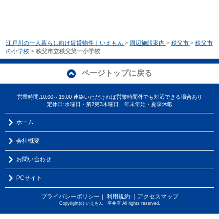
江戸川の一人暮らし向け賃貸物件｜いえもん
>
周辺施設案内
>
秩父市
>
秩父市
の小学校
>
秩父市立秩父第一小学校
ページトップに戻る
営業時間:10:00～19:00 連絡いただければ営業時間外でも対応できる場合あり
定休日:水曜日・第2第3木曜日 年末年始・夏季休暇
ホーム
会社概要
お問い合わせ
PCサイト
プライバシーポリシー
利用規約
｜アクセスマップ
｜
Copyright(c) いえもん 平井店 All rights reserved.