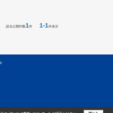
1
1-1
該当公開件数
件
件表示
ら