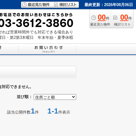
最終更新：2026年08月06日
00
00
件
件
最近見た物件
検討リスト
いただければ営業時間外でも対応できる場合あり
曜日・第2第3木曜日 年末年始・夏季休暇
は対応できません。
並び順：
1
1-1
該当公開件数
件
件表示