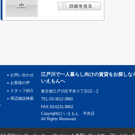
江戸川で一人暮らし向けの賃貸をお探しな
お問い合わせ
いえもんへ
お客様の声
スタッフ紹介
東京都江戸川区平井５丁目22－2
周辺施設検索
TEL:03-3612-3860
下
FAX:03-6231-9902
Copyright(c) いえもん 平井店
All Rights Reserved.