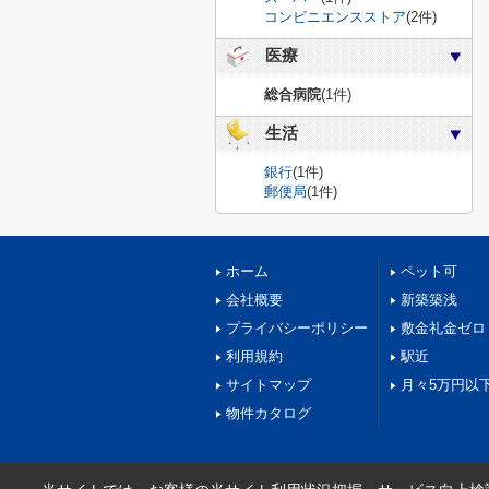
コンビニエンスストア
(2件)
医療
総合病院
(1件)
生活
銀行
(1件)
郵便局
(1件)
ホーム
ペット可
会社概要
新築築浅
プライバシーポリシー
敷金礼金ゼロ
利用規約
駅近
サイトマップ
月々5万円以
物件カタログ