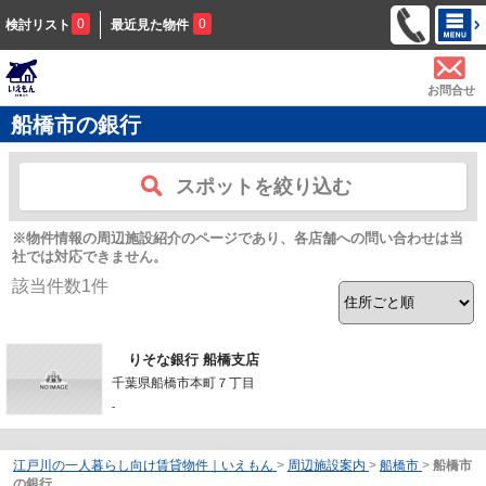
0
0
検討リスト
最近見た物件
お問合せ
船橋市の銀行
スポットを絞り込む
※物件情報の周辺施設紹介のページであり、各店舗への問い合わせは当
社では対応できません。
該当件数
1
件
りそな銀行 船橋支店
千葉県船橋市本町７丁目
-
江戸川の一人暮らし向け賃貸物件｜いえもん
>
周辺施設案内
>
船橋市
>
船橋市
の銀行