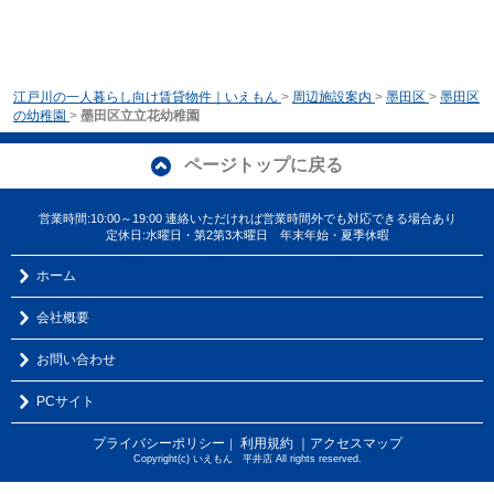
江戸川の一人暮らし向け賃貸物件｜いえもん
>
周辺施設案内
>
墨田区
>
墨田区
の幼稚園
>
墨田区立立花幼稚園
ページトップに戻る
営業時間:10:00～19:00 連絡いただければ営業時間外でも対応できる場合あり
定休日:水曜日・第2第3木曜日 年末年始・夏季休暇
ホーム
会社概要
お問い合わせ
PCサイト
プライバシーポリシー
利用規約
｜アクセスマップ
｜
Copyright(c) いえもん 平井店 All rights reserved.