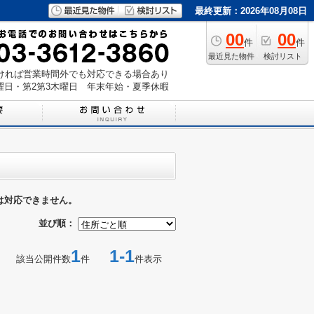
最終更新：2026年08月08日
00
00
件
件
最近見た物件
検討リスト
いただければ営業時間外でも対応できる場合あり
曜日・第2第3木曜日 年末年始・夏季休暇
は対応できません。
並び順：
1
1-1
該当公開件数
件
件表示