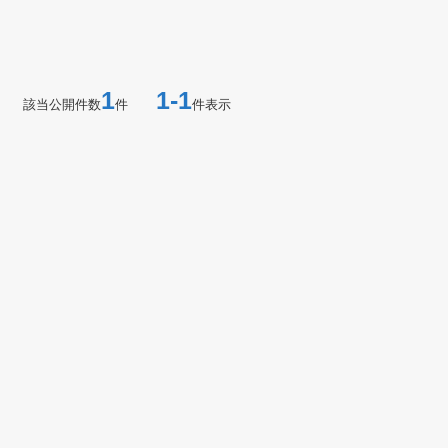
1
1-1
該当公開件数
件
件表示