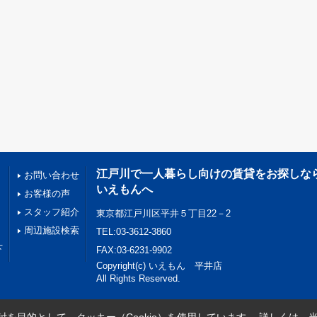
江戸川で一人暮らし向けの賃貸をお探しな
お問い合わせ
いえもんへ
お客様の声
スタッフ紹介
東京都江戸川区平井５丁目22－2
周辺施設検索
TEL:03-3612-3860
下
FAX:03-6231-9902
Copyright(c) いえもん 平井店
All Rights Reserved.