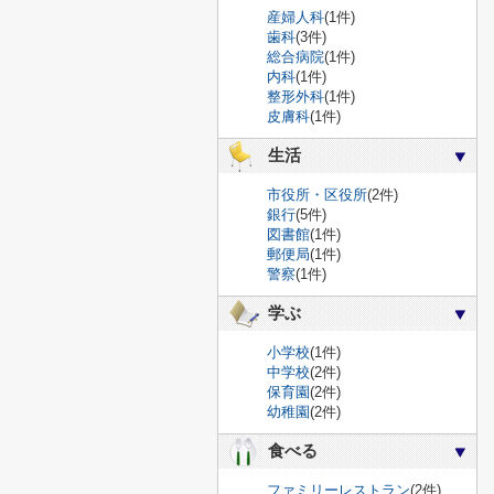
産婦人科
(1件)
歯科
(3件)
総合病院
(1件)
内科
(1件)
整形外科
(1件)
皮膚科
(1件)
生活
市役所・区役所
(2件)
銀行
(5件)
図書館
(1件)
郵便局
(1件)
警察
(1件)
学ぶ
小学校
(1件)
中学校
(2件)
保育園
(2件)
幼稚園
(2件)
食べる
ファミリーレストラン
(2件)