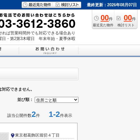
最終更新：2026年08月07日
00
00
件
件
最近見た物件
検討リスト
いただければ営業時間外でも対応できる場合あり
曜日・第2第3木曜日 年末年始・夏季休暇
は対応できません。
並び順：
2
1-2
該当公開件数
件
件表示
東京都葛飾区堀切４丁目