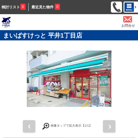
0
0
検討リスト
最近見た物件
お問合せ
まいばすけっと 平井1丁目店
前
次
画像タップで拡大表示【
1
/1】