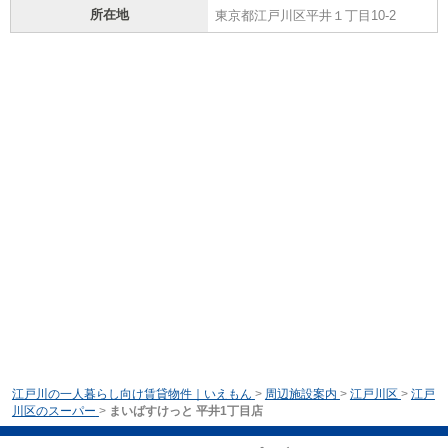
所在地
東京都江戸川区平井１丁目10-2
江戸川の一人暮らし向け賃貸物件｜いえもん
>
周辺施設案内
>
江戸川区
>
江戸
川区のスーパー
>
まいばすけっと 平井1丁目店