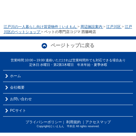
江戸川の一人暮らし向け賃貸物件｜いえもん
>
周辺施設案内
>
江戸川区
>
江戸
川区のペットショップ
>
ペットの専門店コジマ 西篠崎店
ページトップに戻る
営業時間:10:00～19:00 連絡いただければ営業時間外でも対応できる場合あり
定休日:水曜日・第2第3木曜日 年末年始・夏季休暇
ホーム
会社概要
お問い合わせ
PCサイト
プライバシーポリシー
利用規約
｜アクセスマップ
｜
Copyright(c) いえもん 平井店 All rights reserved.