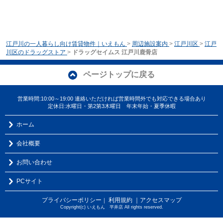
江戸川の一人暮らし向け賃貸物件｜いえもん
>
周辺施設案内
>
江戸川区
>
江戸
川区のドラッグストア
>
ドラッグセイムス 江戸川鹿骨店
ページトップに戻る
営業時間:10:00～19:00 連絡いただければ営業時間外でも対応できる場合あり
定休日:水曜日・第2第3木曜日 年末年始・夏季休暇
ホーム
会社概要
お問い合わせ
PCサイト
プライバシーポリシー
利用規約
｜アクセスマップ
｜
Copyright(c) いえもん 平井店 All rights reserved.