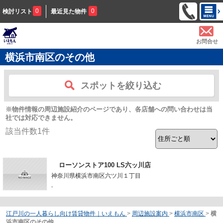
0
0
検討リスト
最近見た物件
お問合せ
横浜市南区のその他
スポットを絞り込む
※物件情報の周辺施設紹介のページであり、各店舗への問い合わせは当
社では対応できません。
該当件数
1
件
ローソンストア100 LS六ッ川店
神奈川県横浜市南区六ツ川１丁目
-
江戸川の一人暮らし向け賃貸物件｜いえもん
>
周辺施設案内
>
横浜市南区
>
横
浜市南区のその他