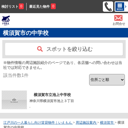
0
0
検討リスト
最近見た物件
お問合せ
横須賀市の中学校
スポットを絞り込む
※物件情報の周辺施設紹介のページであり、各店舗への問い合わせは当
社では対応できません。
該当件数
1
件
横須賀市立池上中学校
神奈川県横須賀市池上３丁目
-
江戸川の一人暮らし向け賃貸物件｜いえもん
>
周辺施設案内
>
横須賀市
>
横須
賀市の中学校