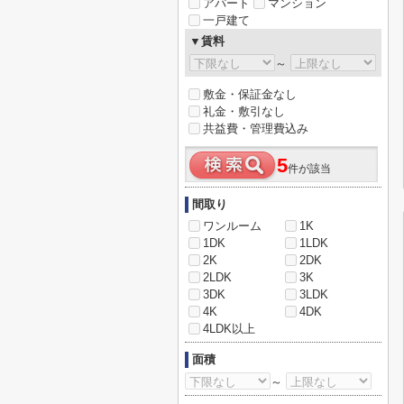
アパート
マンション
一戸建て
▼賃料
～
敷金・保証金なし
礼金・敷引なし
共益費・管理費込み
5
件が該当
間取り
ワンルーム
1K
1DK
1LDK
2K
2DK
2LDK
3K
3DK
3LDK
4K
4DK
4LDK以上
面積
～