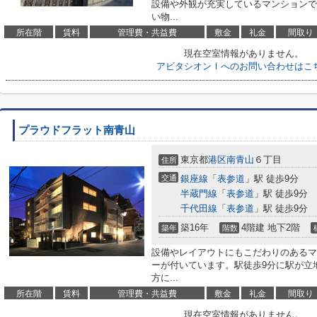
設備や外観が充実しているマンションで
い物...
所在階
賃料
管理費・共益費
敷金
礼金
間取り
現在空室情報がありません。
アビタシオンⅠへのお問い合わせはこ
プラウドフラット南青山
東京都
港区
南青山
６丁目
住所
交通
銀座線
「
表参道
」駅 徒歩9分
半蔵門線
「
表参道
」駅 徒歩9分
千代田線
「
表参道
」駅 徒歩9分
築16年
4階建 地下2階
築年
階数
設備やレイアウトにもこだわりのあるマ
ーが付いています。駅徒歩9分に駅が立
方に...
所在階
賃料
管理費・共益費
敷金
礼金
間取り
現在空室情報がありません。