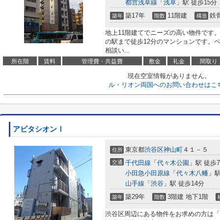
都営浅草線
「
浅草
」駅 徒歩15分
築17年
11階建
鉄
築年
階数
構造
地上11階建てでニーズの高い物件です
の駅まで徒歩12分のマンションです。
相談い...
所在階
賃料
管理費・共益費
敷金
礼金
間取り
現在空室情報がありません。
ル・リオン両国へのお問い合わせはこ
アビタシオンⅠ
東京都
渋谷区
神山町
４１－５
住所
交通
千代田線
「
代々木公園
」駅 徒歩
小田急小田原線
「
代々木八幡
」駅
山手線
「
渋谷
」駅 徒歩14分
築29年
3階建 地下1階
築年
階数
渋谷区周辺にある物件をお求めの方は「