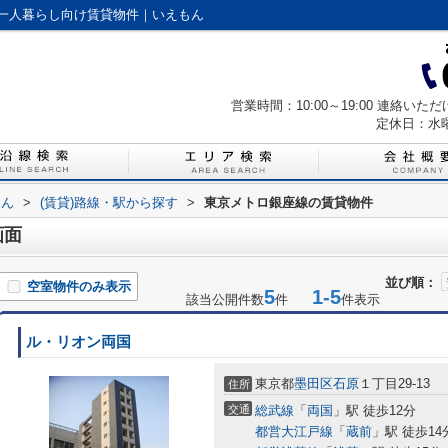
一人暮らし向け賃貸物件｜いえもん
営業時間：10:00～19:00 連絡
定休日：水
もん
>
(賃貸)路線・駅から探す
>
東京メトロ銀座線の賃貸物件
画面
並び順：
空室物件のみ表示
5
1-5
該当公開件数
件
件表示
ル・リオン両国
東京都
墨田区
石原
１丁目29-13
住所
交通
総武線
「
両国
」駅 徒歩12分
都営大江戸線
「
蔵前
」駅 徒歩14