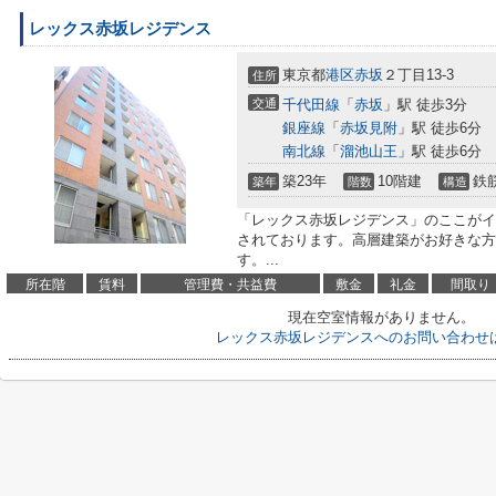
レックス赤坂レジデンス
東京都
港区
赤坂
２丁目13-3
住所
交通
千代田線
「
赤坂
」駅 徒歩3分
銀座線
「
赤坂見附
」駅 徒歩6分
南北線
「
溜池山王
」駅 徒歩6分
築23年
10階建
鉄
築年
階数
構造
「レックス赤坂レジデンス」のここがイ
されております。高層建築がお好きな方
す。...
所在階
賃料
管理費・共益費
敷金
礼金
間取り
現在空室情報がありません。
レックス赤坂レジデンスへのお問い合わせ