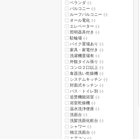
ベランダ
(-)
バルコニー
(-)
ルーフバルコニー
(-)
オール電化
(-)
エレベーター
(-)
照明器具付き
(-)
駐輪場
(-)
バイク置場あり
(-)
家具・家電付き
(-)
洗濯機置場有
(-)
外観タイル張り
(-)
コンロ２口以上
(-)
食器洗い乾燥機
(-)
システムキッチン
(-)
対面式キッチン
(-)
バス・トイレ別
(-)
追焚機能浴室
(-)
浴室乾燥機
(-)
温水洗浄便座
(-)
洗面台
(-)
洗髪洗面化粧台
(-)
シャワー
(-)
独立洗面台
(-)
エアコン
(-)