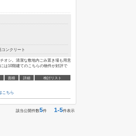
筋コンクリート
チオシ。清潔な敷地内ごみ置き場も用意
には10階建てのこちらの物件が好評で
面積
詳細
検討リスト
はこちら
5
1-5
該当公開件数
件
件表示