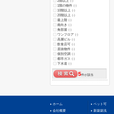
2階以上
(-)
1階の物件
(-)
10階以上
(-)
20階以上
(-)
最上階
(-)
南向き
(-)
角部屋
(-)
ワンフロア
(-)
高層ビル
(-)
飲食店可
(-)
居抜物件
(-)
個別空調
(-)
都市ガス
(-)
下水道
(-)
5
件が該当
ホーム
ペット可
会社概要
新築築浅