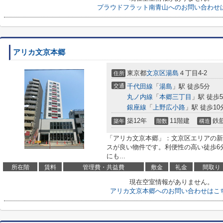
プラウドフラット南青山へのお問い合わせ
アリカ文京本郷
東京都
文京区
湯島
４丁目4-2
住所
交通
千代田線
「
湯島
」駅 徒歩5分
丸ノ内線
「
本郷三丁目
」駅 徒歩
銀座線
「
上野広小路
」駅 徒歩10
築12年
11階建
鉄
築年
階数
構造
「アリカ文京本郷」：文京区エリアの新
スが良い物件です。利便性の高い徒歩6
にも...
所在階
賃料
管理費・共益費
敷金
礼金
間取り
現在空室情報がありません。
アリカ文京本郷へのお問い合わせはこ