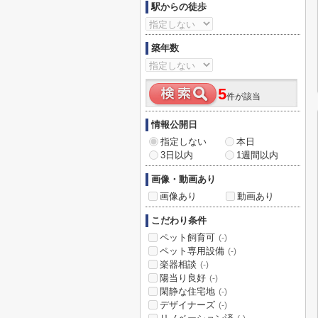
駅からの徒歩
築年数
5
件が該当
情報公開日
指定しない
本日
3日以内
1週間以内
画像・動画あり
画像あり
動画あり
こだわり条件
ペット飼育可
(-)
ペット専用設備
(-)
楽器相談
(-)
陽当り良好
(-)
閑静な住宅地
(-)
デザイナーズ
(-)