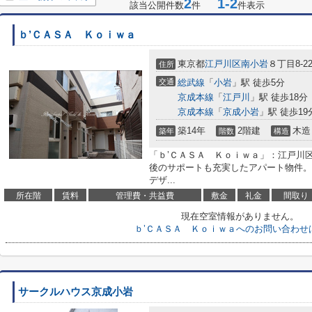
2
1-2
該当公開件数
件
件表示
ｂ’ＣＡＳＡ Ｋｏｉｗａ
東京都
江戸川区
南小岩
８丁目8-2
住所
交通
総武線
「
小岩
」駅 徒歩5分
京成本線
「
江戸川
」駅 徒歩18分
京成本線
「
京成小岩
」駅 徒歩19
築14年
2階建
木造
築年
階数
構造
「ｂ’ＣＡＳＡ Ｋｏｉｗａ」：江戸川
後のサポートも充実したアパート物件。
デザ...
所在階
賃料
管理費・共益費
敷金
礼金
間取り
現在空室情報がありません。
ｂ’ＣＡＳＡ Ｋｏｉｗａへのお問い合わせ
サークルハウス京成小岩