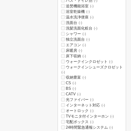
バス・トイレ別
(-)
追焚機能浴室
(-)
浴室乾燥機
(-)
温水洗浄便座
(-)
洗面台
(-)
洗髪洗面化粧台
(-)
シャワー
(-)
独立洗面台
(-)
エアコン
(-)
床暖房
(-)
床下収納
(-)
ウォークインクロゼット
(-)
ウォークインシューズクロゼット
(-)
収納豊富
(-)
CS
(-)
BS
(-)
CATV
(-)
光ファイバー
(-)
インターネット対応
(-)
オートロック
(-)
TVモニタ付インターホン
(-)
宅配ボックス
(-)
24時間緊急通報システム
(-)