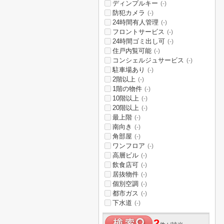
ディンプルキー
(-)
防犯カメラ
(-)
24時間有人管理
(-)
フロントサービス
(-)
24時間ゴミ出し可
(-)
住戸内覧可能
(-)
コンシェルジュサービス
(-)
駐車場あり
(-)
2階以上
(-)
1階の物件
(-)
10階以上
(-)
20階以上
(-)
最上階
(-)
南向き
(-)
角部屋
(-)
ワンフロア
(-)
高層ビル
(-)
飲食店可
(-)
居抜物件
(-)
個別空調
(-)
都市ガス
(-)
下水道
(-)
2