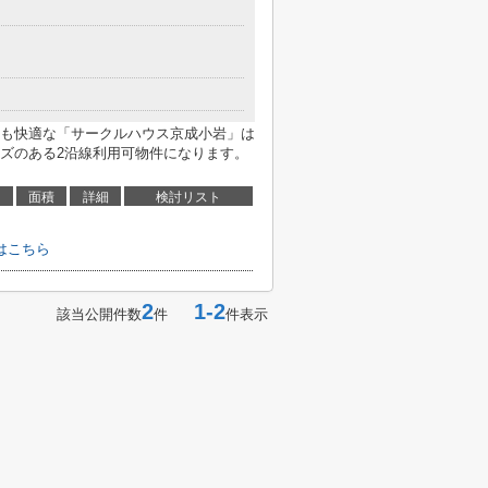
も快適な「サークルハウス京成小岩」は
ズのある2沿線利用可物件になります。
面積
詳細
検討リスト
はこちら
2
1-2
該当公開件数
件
件表示