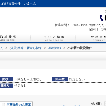
し向け賃貸物件｜いえもん
営業時間：10:00～19:00 連絡
定休日：水
もん
>
(賃貸)路線・駅から探す
>
JR総武線
>
小岩駅の賃貸物件
面積
下限なし～上限なし
築年数
指定しない
間取り
指定なし
並び順：
空室物件のみ表示