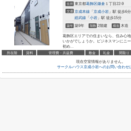
東京都
葛飾区
鎌倉
１丁目22-9
住所
交通
京成本線
「
京成小岩
」駅 徒歩6分
総武線
「
小岩
」駅 徒歩15分
築9年
2階建
木造
築年
階数
構造
葛飾区エリアでの住まいなら、住み心地
いかがでしょうか。ビジネスマンにニー
初め...
所在階
賃料
管理費・共益費
敷金
礼金
間取り
現在空室情報がありません。
サークルハウス京成小岩へのお問い合わせ