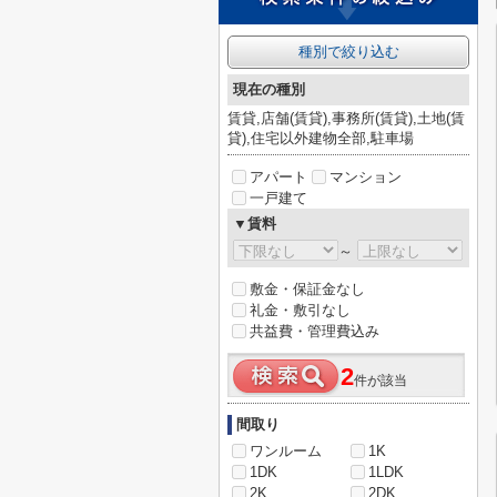
種別で絞り込む
現在の種別
賃貸,店舗(賃貸),事務所(賃貸),土地(賃
貸),住宅以外建物全部,駐車場
アパート
マンション
一戸建て
▼賃料
～
敷金・保証金なし
礼金・敷引なし
共益費・管理費込み
2
件が該当
間取り
ワンルーム
1K
1DK
1LDK
2K
2DK