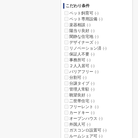
こだわり条件
ペット飼育可
(-)
ペット専用設備
(-)
楽器相談
(-)
陽当り良好
(-)
閑静な住宅地
(-)
デザイナーズ
(-)
リノベーション済
(-)
保証人不要
(-)
事務所可
(-)
２人入居可
(-)
バリアフリー
(-)
分割可
(-)
分譲タイプ
(-)
管理人常駐
(-)
眺望良好
(-)
二世帯住宅
(-)
フリーレント
(-)
カードキー
(-)
オープンハウス
(-)
外国人可
(-)
ガスコンロ設置可
(-)
ルームシェア可
(-)