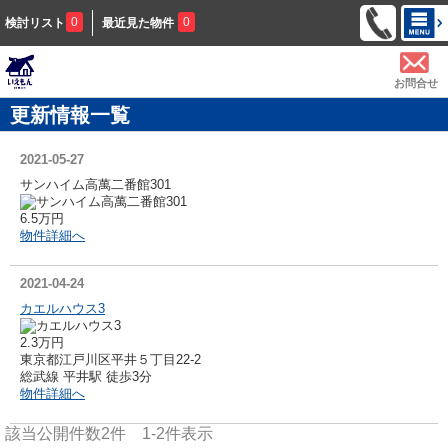
0
0
検討リスト
最近見た物件
お問合せ
更新情報一覧
2021-05-27
サンハイム高萬二番館301
6.5万円
物件詳細へ
2021-04-24
カエルハウス3
2.3万円
東京都江戸川区平井５丁目22-2
総武線 平井駅 徒歩3分
物件詳細へ
該当公開件数
2
件
1-2
件表示